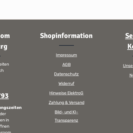
oom
Shopinformation
Se
rg
K
Impressum
eiten
AGB
Unse
sch
Datenschutz
N
Widerruf
Hinweise ElektroG
793
Zahlung & Versand
ungszeiten
Bild- und KI-
 der
en in
Transparenz
ffnen
wroom