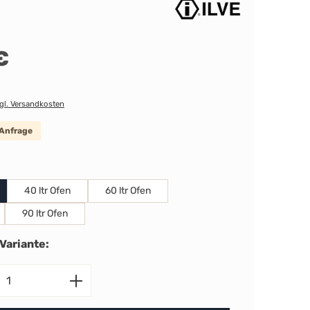
€
zgl. Versandkosten
 Anfrage
len
40 ltr Ofen
60 ltr Ofen
90 ltr Ofen
Variante:
nzahl: Gib den gewünschten Wert ein ode