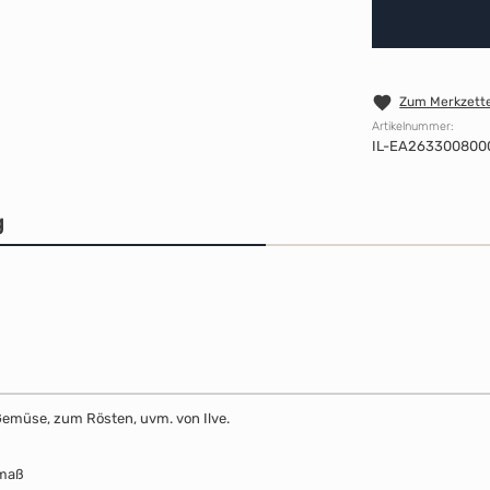
Zum Merkzette
Artikelnummer:
IL-EA263300800
g
 Gemüse, zum Rösten, uvm. von Ilve.
nmaß