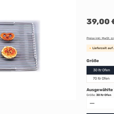
Regulärer Preis:
39,00 
Preise inkl. MwSt. z
Lieferzeit auf
auswäh
Größe
30 ltr Ofen
70 ltr Ofen
Ausgewählte 
Größe:
30 ltr Ofen
Produkt A