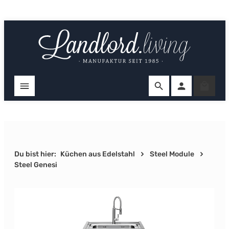
Zum Hauptinhalt springen
Ware
Du bist hier:
Küchen aus Edelstahl
Steel Module
Steel Genesi
Bildergalerie überspringen