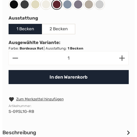
Schwarz
Anthrazit
Creme
Nuvola
Bordeaux Rot
Celeste
Ametista
Sabbia
Edelstahl
auswählen
Ausstattung
1 Becken
2 Becken
Ausgewählte Variante:
Farbe:
Bordeaux Rot
|
Ausstattung:
1 Becken
Produkt Anzahl: Gib den gewünschten Wert ein od
In den Warenkorb
Zum Merkzettel hinzufügen
Artikelnummer:
S-G9SL1G-RB
Beschreibung