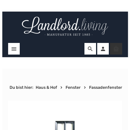
Zum Hauptinhalt springen
Ware
Du bist hier:
Haus & Hof
Fenster
Fassadenfenster
Bildergalerie überspringen