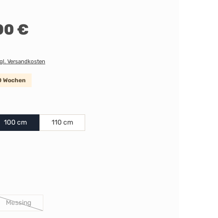
00 €
zgl. Versandkosten
10 Wochen
len
100 cm
110 cm
len
uswählen
Messing
(Diese Option ist zurzeit nicht verfügbar.)