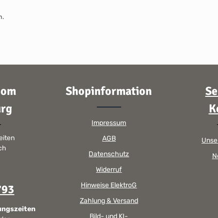
m.
oom
Shopinformation
Se
rg
K
Impressum
eiten
AGB
Unse
sch
Datenschutz
N
Widerruf
Hinweise ElektroG
793
Zahlung & Versand
ungszeiten
Bild- und KI-