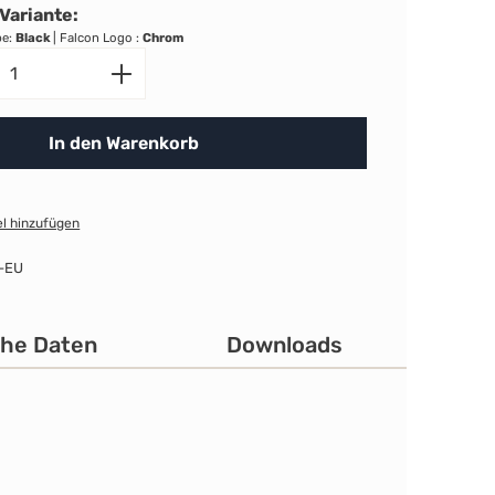
Variante:
be:
Black
|
Falcon Logo :
Chrom
nzahl: Gib den gewünschten Wert ein ode
In den Warenkorb
l hinzufügen
-EU
che Daten
Downloads