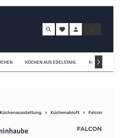
Du hast 0 Produkte auf dem Merkzette
Warenkorb enth
ÜCHEN
KÜCHEN AUS EDELSTAHL
NORDISCHE KÜCHEN
Küchenausstattung
Küchenabluft
Falcon
minhaube