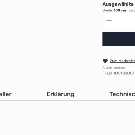
Ausgewählte 
Breite:
100 cm
|
Far
Produkt A
Zum Merkzette
Artikelnummer:
F-LEIHDC100BC/
ller
Erklärung
Technis