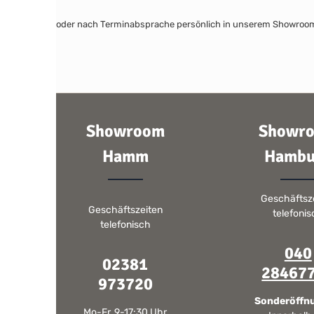
oder nach Terminabsprache persönlich in unserem Showroo
Showroom
Showr
Hamm
Hambu
Geschäftsz
Geschäftszeiten
telefoni
telefonisch
040
02381
28467
973720
Sonderöffn
Mo-Fr, 9-17:30 Uhr