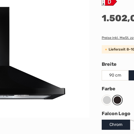
Regulärer Preis:
1.502,
Preise inkl. MwSt. z
Lieferzeit 8-
auswäh
Breite
90 cm
auswäh
Farbe
Steel
Black
a
Falcon Logo
Chrom