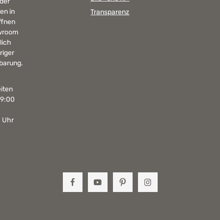
 der
en in
Transparenz
ffnen
wroom
lich
riger
barung.
iten
19:00
0 Uhr