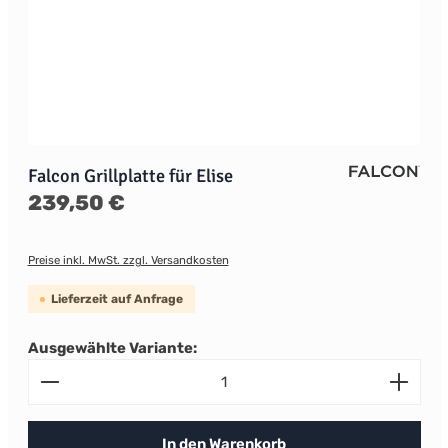
Falcon Grillplatte für Elise
Regulärer Preis:
239,50 €
Preise inkl. MwSt. zzgl. Versandkosten
Lieferzeit auf Anfrage
Ausgewählte Variante:
Produkt Anzahl: Gib den gewünschten Wert ein od
In den Warenkorb