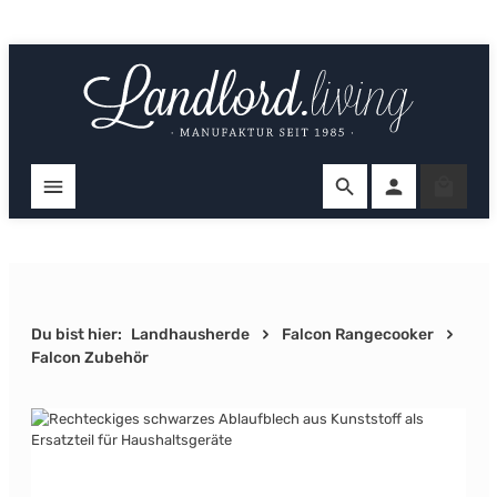
Zum Hauptinhalt springen
Ware
Du bist hier:
Landhausherde
Falcon Rangecooker
Falcon Zubehör
Bildergalerie überspringen