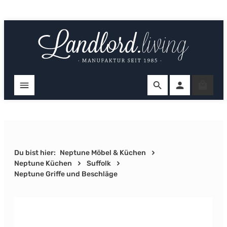
Zum Hauptinhalt springen
Ware
Du bist hier:
Neptune Möbel & Küchen
Neptune Küchen
Suffolk
Neptune Griffe und Beschläge
Bildergalerie überspringen