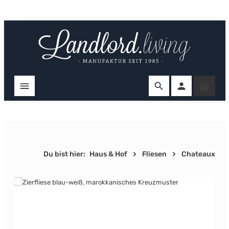
Zum Hauptinhalt springen
Ware
Du bist hier:
Haus & Hof
Fliesen
Chateaux
Bildergalerie überspringen