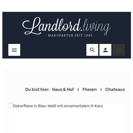
Zum Hauptinhalt springen
Ware
Du bist hier:
Haus & Hof
Fliesen
Chateaux
Bildergalerie überspringen