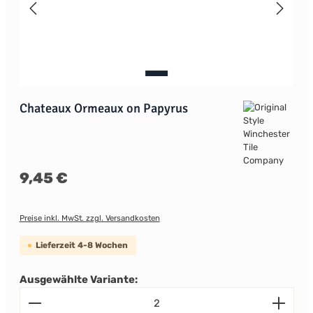
Chateaux Ormeaux on Papyrus
Regulärer Preis:
9,45 €
Preise inkl. MwSt. zzgl. Versandkosten
Lieferzeit 4-8 Wochen
Ausgewählte Variante:
Produkt Anzahl: Gib den gewünschten Wert ein od