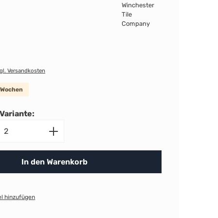
zgl. Versandkosten
8 Wochen
Variante:
nzahl: Gib den gewünschten Wert ein ode
In den Warenkorb
l hinzufügen