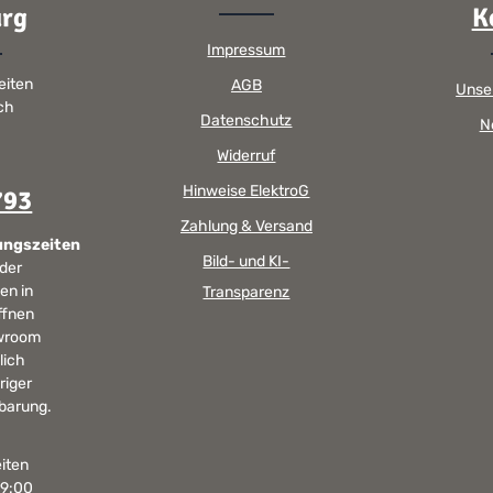
rg
K
Impressum
eiten
AGB
Unse
sch
Datenschutz
N
Widerruf
Hinweise ElektroG
793
Zahlung & Versand
ungszeiten
Bild- und KI-
 der
en in
Transparenz
ffnen
wroom
lich
riger
barung.
iten
19:00