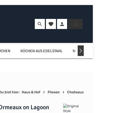
Du hast 0 Produkte auf dem Merkzette
Warenkorb enth
ÜCHEN
KÜCHEN AUS EDELSTAHL
NORDISCHE KÜCHEN
Du bist hier:
Haus & Hof
Fliesen
Chateaux
Ormeaux on Lagoon