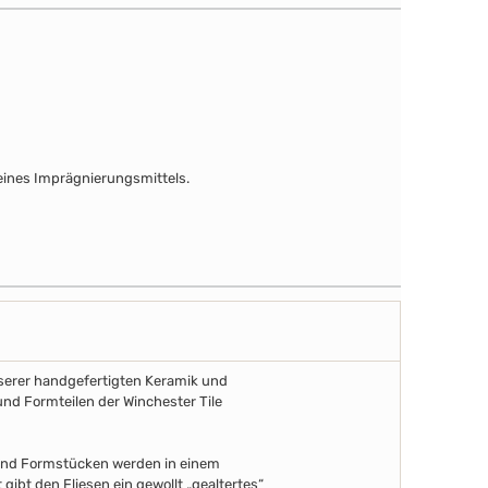
ines Imprägnierungsmittels.
unserer handgefertigten Keramik und
und Formteilen der Winchester Tile
 und Formstücken werden in einem
gibt den Fliesen ein gewollt „gealtertes“