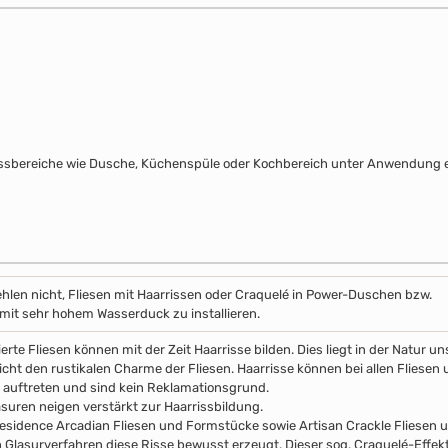
assbereiche wie Dusche, Küchenspüle oder Kochbereich unter Anwendung e
hlen nicht, Fliesen mit Haarrissen oder Craquelé in Power-Duschen bzw.
it sehr hohem Wasserduck zu installieren.
erte Fliesen können mit der Zeit Haarrisse bilden. Dies liegt in der Natur 
icht den rustikalen Charme der Fliesen. Haarrisse können bei allen Fliesen 
auftreten und sind kein Reklamationsgrund.
asuren neigen verstärkt zur Haarrissbildung.
esidence Arcadian Fliesen und Formstücke sowie Artisan Crackle Fliesen
n Glasurverfahren diese Risse bewusst erzeugt. Dieser sog. Craquelé-Effekt 