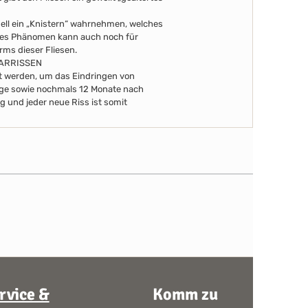
uell ein „Knistern“ wahrnehmen, welches
eses Phänomen kann auch noch für
arms dieser Fliesen.
AARRISSEN
ert werden, um das Eindringen von
Tage sowie nochmals 12 Monate nach
g und jeder neue Riss ist somit
rvice &
Komm zu