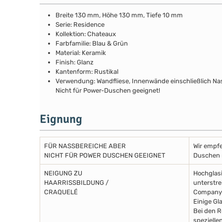
Breite 130 mm, Höhe 130 mm, Tiefe 10 mm
Serie: Residence
Kollektion: Chateaux
Farbfamilie: Blau & Grün
Material: Keramik
Finish: Glanz
Kantenform: Rustikal
Verwendung: Wandfliese, Innenwände einschließlich N
Nicht für Power-Duschen geeignet!
Eignung
FÜR NASSBEREICHE ABER
Wir empfe
NICHT FÜR POWER DUSCHEN GEEIGNET
Duschen m
NEIGUNG ZU
Hochglasi
HAARRISSBILDUNG /
unterstre
CRAQUELÉ
Company 
Einige Gl
Bei den R
spezielle