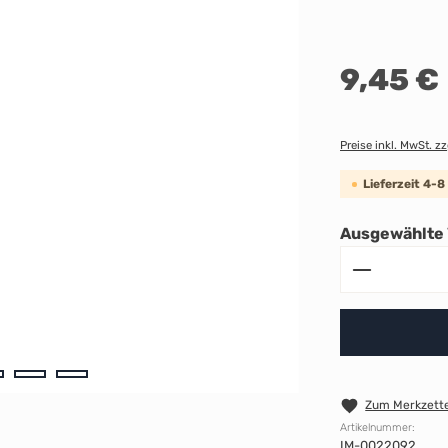
Regulärer Preis:
9,45 €
Preise inkl. MwSt. z
Lieferzeit 4-
Ausgewählte 
Produkt A
Zum Merkzette
Artikelnummer:
IM-0022092