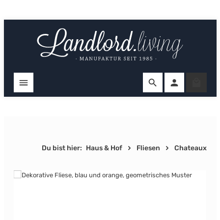
Zum Hauptinhalt springen
Ware
Du bist hier:
Haus & Hof
Fliesen
Chateaux
Bildergalerie überspringen