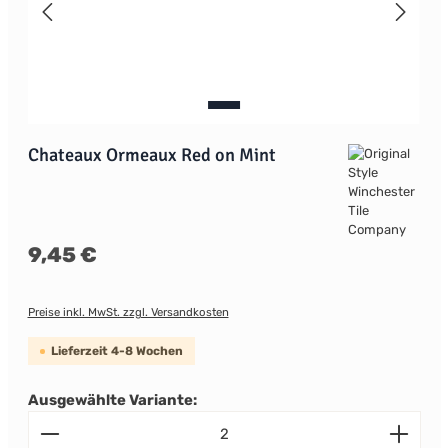
Chateaux Ormeaux Red on Mint
Regulärer Preis:
9,45 €
Preise inkl. MwSt. zzgl. Versandkosten
Lieferzeit 4-8 Wochen
Ausgewählte Variante:
Produkt Anzahl: Gib den gewünschten Wert ein od