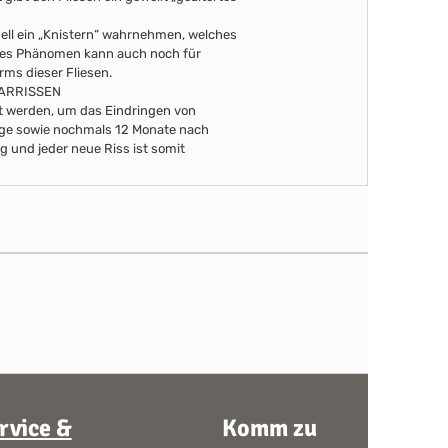
uell ein „Knistern“ wahrnehmen, welches
eses Phänomen kann auch noch für
arms dieser Fliesen.
AARRISSEN
ert werden, um das Eindringen von
Tage sowie nochmals 12 Monate nach
g und jeder neue Riss ist somit
rvice &
Komm zu