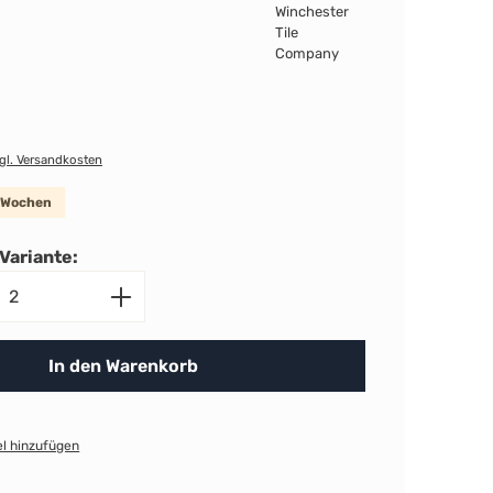
zgl. Versandkosten
8 Wochen
Variante:
nzahl: Gib den gewünschten Wert ein ode
In den Warenkorb
l hinzufügen