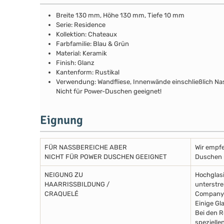
Breite 130 mm, Höhe 130 mm, Tiefe 10 mm
Serie: Residence
Kollektion: Chateaux
Farbfamilie: Blau & Grün
Material: Keramik
Finish: Glanz
Kantenform: Rustikal
Verwendung: Wandfliese, Innenwände einschließlich N
Nicht für Power-Duschen geeignet!
Eignung
FÜR NASSBEREICHE ABER
Wir empfe
NICHT FÜR POWER DUSCHEN GEEIGNET
Duschen m
NEIGUNG ZU
Hochglasi
HAARRISSBILDUNG /
unterstre
CRAQUELÉ
Company 
Einige Gl
Bei den R
spezielle