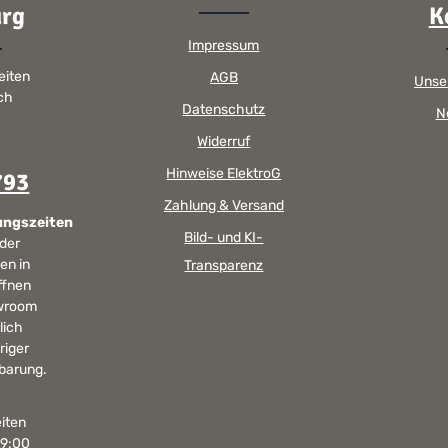
rg
K
Impressum
eiten
AGB
Unse
sch
Datenschutz
N
Widerruf
Hinweise ElektroG
793
Zahlung & Versand
ungszeiten
Bild- und KI-
 der
en in
Transparenz
ffnen
wroom
lich
riger
barung.
iten
19:00