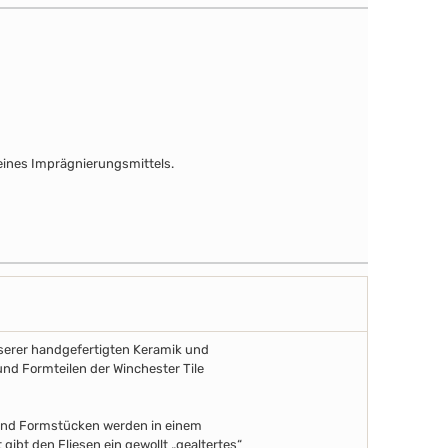
ines Imprägnierungsmittels.
unserer handgefertigten Keramik und
und Formteilen der Winchester Tile
 und Formstücken werden in einem
gibt den Fliesen ein gewollt „gealtertes“