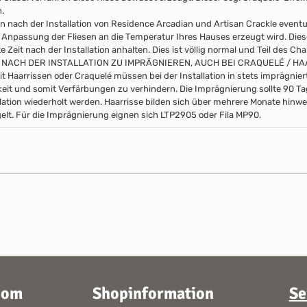
.
n nach der Installation von Residence Arcadian und Artisan Crackle event
 Anpassung der Fliesen an die Temperatur Ihres Hauses erzeugt wird. Di
 Zeit nach der Installation anhalten. Dies ist völlig normal und Teil des Ch
 NACH DER INSTALLATION ZU IMPRÄGNIEREN, AUCH BEI CRAQUELÉ / H
it Haarrissen oder Craquelé müssen bei der Installation in stets imprägni
eit und somit Verfärbungen zu verhindern. Die Imprägnierung sollte 90 
llation wiederholt werden. Haarrisse bilden sich über mehrere Monate hinwe
elt. Für die Imprägnierung eignen sich LTP2905 oder Fila MP90.
oom
Shopinformation
Se