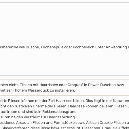
assbereiche wie Dusche, Küchenspüle oder Kochbereich unter Anwendung e
hlen nicht, Fliesen mit Haarrissen oder Craquelé in Power-Duschen bzw.
it sehr hohem Wasserduck zu installieren.
erte Fliesen können mit der Zeit Haarrisse bilden. Dies liegt in der Natur 
icht den rustikalen Charme der Fliesen. Haarrisse können bei allen Fliesen 
auftreten und sind kein Reklamationsgrund.
asuren neigen verstärkt zur Haarrissbildung.
esidence Arcadian Fliesen und Formstücke sowie Artisan Crackle Fliesen
n Glasurverfahren diese Risse bewusst erzeugt. Dieser sog. Craquelé-Effekt 