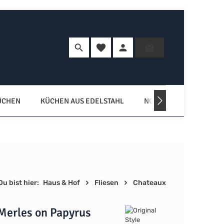
Du hast 0 Produkte auf dem Merkzette
Warenkorb enth
ÜCHEN
KÜCHEN AUS EDELSTAHL
NORDISCHE KÜCHEN
Du bist hier:
Haus & Hof
Fliesen
Chateaux
Merles on Papyrus