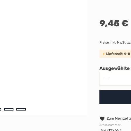
Regulärer Preis:
9,45 €
Preise inkl. MwSt. z
Lieferzeit 4-
Ausgewählte 
Produkt A
Zum Merkzette
Artikelnummer:
IM-0022653