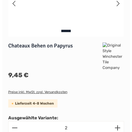
Chateaux Behen on Papyrus
Regulärer Preis:
9,45 €
Preise inkl. MwSt. zzgl. Versandkosten
Lieferzeit 4-8 Wochen
Ausgewählte Variante:
Produkt Anzahl: Gib den gewünschten Wert ein od