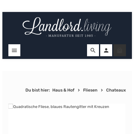
Zum Hauptinhalt springen
Ware
Du bist hier:
Haus & Hof
Fliesen
Chateaux
Bildergalerie überspringen