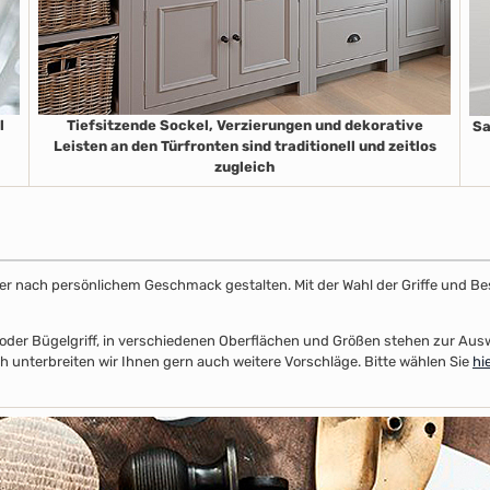
l
Tiefsitzende Sockel, Verzierungen und dekorative
Sa
Leisten an den Türfronten sind traditionell und zeitlos
zugleich
ster nach persönlichem Geschmack gestalten. Mit der Wahl der Griffe und Be
el- oder Bügelgriff, in verschiedenen Oberflächen und Größen stehen zur A
 unterbreiten wir Ihnen gern auch weitere Vorschläge. Bitte wählen Sie
hi