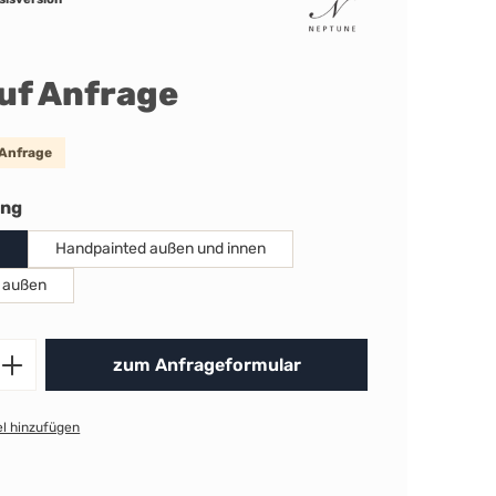
auf Anfrage
 Anfrage
auswählen
ung
Handpainted außen und innen
 außen
Produkt Anzahl: Gib den gewünschten 
zum Anfrageformular
l hinzufügen