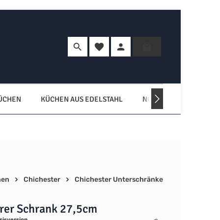
Du hast 0 Produkte auf dem Merkzette
Warenkorb enth
KÜCHEN
KÜCHEN AUS EDELSTAHL
NORDISCHE KÜCHEN
hen
Chichester
Chichester Unterschränke
rer Schrank 27,5cm
sisversion