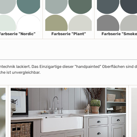
Farbserie "Nordic"
Farbserie "Plant"
Farbserie "Smoke
echnik lackiert. Das Einzigartige dieser "handpainted" Oberflächen sind de
che ist unvergleichbar.