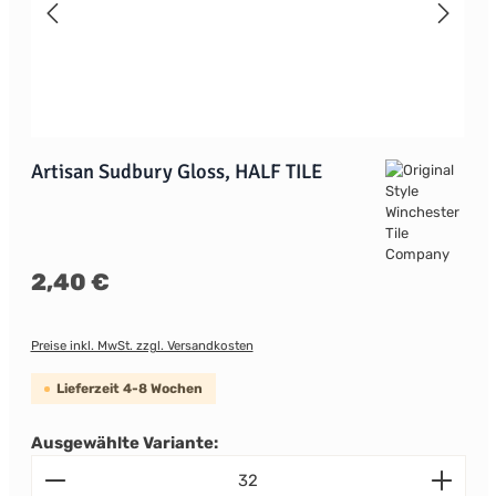
Artisan Sudbury Gloss, HALF TILE
Regulärer Preis:
2,40 €
Preise inkl. MwSt. zzgl. Versandkosten
Lieferzeit 4-8 Wochen
Ausgewählte Variante:
Produkt Anzahl: Gib den gewünschten Wert ein od