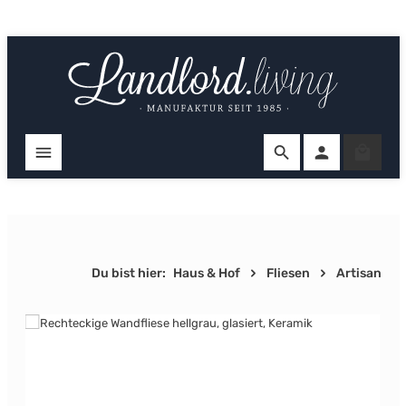
Zum Hauptinhalt springen
Ware
Du bist hier:
Haus & Hof
Fliesen
Artisan
Bildergalerie überspringen