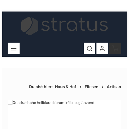
Zum Hauptinhalt springen
Ware
Du bist hier:
Haus & Hof
Fliesen
Artisan
Bildergalerie überspringen