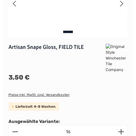
Artisan Snape Gloss, FIELD TILE
Regulärer Preis:
3,50 €
Preise inkl. MwSt. zzgl. Versandkosten
Lieferzeit 4-8 Wochen
Ausgewählte Variante:
Produkt Anzahl: Gib den gewünschten Wert ein od