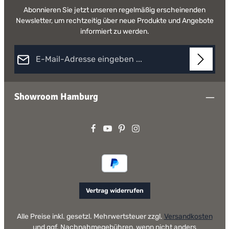
Abonnieren Sie jetzt unseren regelmäßig erscheinenden
Newsletter, um rechtzeitig über neue Produkte und Angebote
informiert zu werden.
E-Mail-Adresse*
Diese Seite ist durch reCAPTCHA geschützt und es gelten die
Datenschutz
Datenschutzrichtlinie
und
Nutzungsbedingungen
.
Die mit einem Stern (*) markierten Felder sind Pflichtfelder.
Showroom Hamburg
Ich habe die
Datenschutzbestimmungen
zur Kenntnis genommen
und die
AGB
gelesen und bin mit ihnen einverstanden.
Vertrag widerrufen
Alle Preise inkl. gesetzl. Mehrwertsteuer zzgl.
Versandkosten
und ggf. Nachnahmegebühren, wenn nicht anders