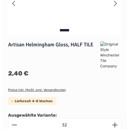
Artisan Helmingham Gloss, HALF TILE
Regulärer Preis:
2,40 €
Preise inkl. MwSt. zzgl. Versandkosten
Lieferzeit 4-8 Wochen
Ausgewählte Variante:
Produkt Anzahl: Gib den gewünschten Wert ein od