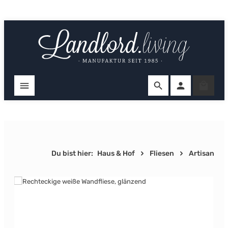
Zum Hauptinhalt springen
Ware
Du bist hier:
Haus & Hof
Fliesen
Artisan
Bildergalerie überspringen