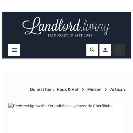
Zum Hauptinhalt springen
Ware
Du bist hier:
Haus & Hof
Fliesen
Artisan
Bildergalerie überspringen