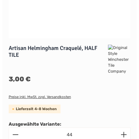
Artisan Helmingham Craquelé, HALF
TILE
Regulärer Preis:
3,00 €
Preise inkl. MwSt. zzgl. Versandkosten
Lieferzeit 4-8 Wochen
Ausgewählte Variante:
Produkt Anzahl: Gib den gewünschten Wert ein od