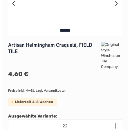
Artisan Helmingham Craquelé, FIELD
TILE
Regulärer Preis:
4,60 €
Preise inkl. MwSt. zzgl. Versandkosten
Lieferzeit 4-8 Wochen
Ausgewählte Variante:
Produkt Anzahl: Gib den gewünschten Wert ein od