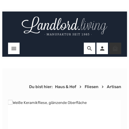
Zum Hauptinhalt springen
Ware
Du bist hier:
Haus & Hof
Fliesen
Artisan
Bildergalerie überspringen