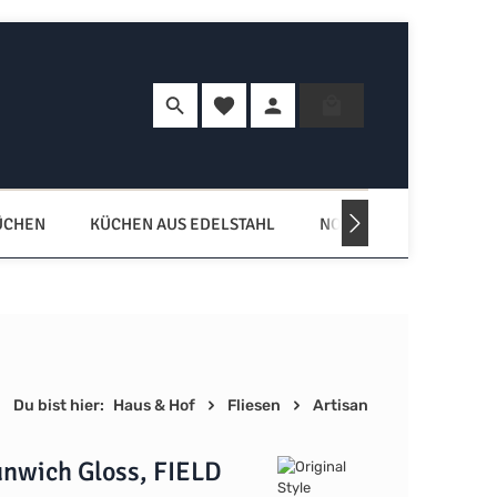
Du hast 0 Produkte auf dem Merkzette
Warenkorb enth
ÜCHEN
KÜCHEN AUS EDELSTAHL
NORDISCHE KÜCHEN
Du bist hier:
Haus & Hof
Fliesen
Artisan
unwich Gloss, FIELD