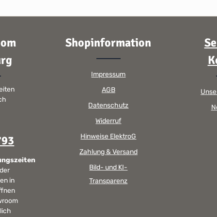
oom
Shopinformation
Se
rg
K
Impressum
eiten
AGB
Unse
sch
Datenschutz
N
Widerruf
Hinweise ElektroG
793
Zahlung & Versand
ungszeiten
Bild- und KI-
 der
en in
Transparenz
ffnen
wroom
lich