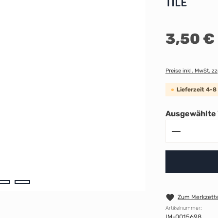
TILE
Regulärer Preis:
3,50 €
Preise inkl. MwSt. z
Lieferzeit 4-
Ausgewählte 
Produkt A
Zum Merkzette
Artikelnummer:
IM-0015698