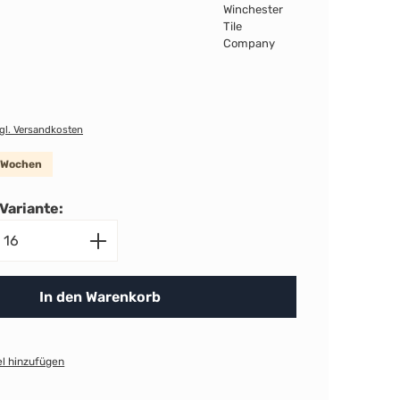
zgl. Versandkosten
8 Wochen
Variante:
nzahl: Gib den gewünschten Wert ein ode
In den Warenkorb
l hinzufügen