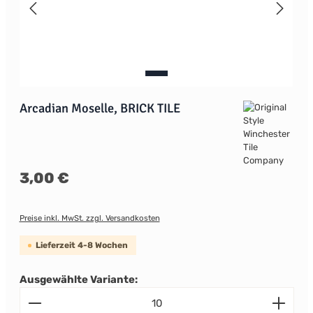
Arcadian Moselle, BRICK TILE
Regulärer Preis:
3,00 €
Preise inkl. MwSt. zzgl. Versandkosten
Lieferzeit 4-8 Wochen
Ausgewählte Variante:
Produkt Anzahl: Gib den gewünschten Wert ein od