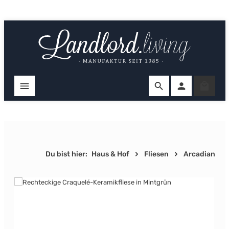
Zum Hauptinhalt springen
Ware
Du bist hier:
Haus & Hof
Fliesen
Arcadian
Bildergalerie überspringen