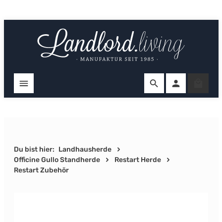
Zum Hauptinhalt springen
Ware
Du bist hier:
Landhausherde
Officine Gullo Standherde
Restart Herde
Restart Zubehör
Bildergalerie überspringen