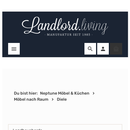
Zum Hauptinhalt springen
Ware
Du bist hier:
Neptune Möbel & Küchen
Möbel nach Raum
Diele