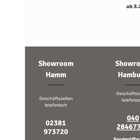
ab 3.
Showroom
Showr
Hamm
Hambu
Geschäftsz
Geschäftszeiten
telefoni
telefonisch
040
02381
28467
973720
Sonderöffn