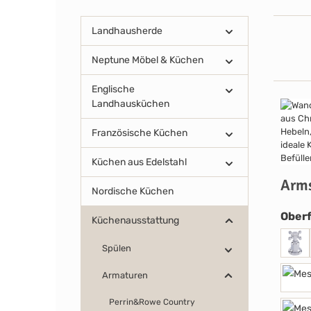
Landhausherde
Neptune Möbel & Küchen
Englische
Landhausküchen
Französische Küchen
Küchen aus Edelstahl
Arms
Nordische Küchen
Oberf
Küchenausstattung
Spülen
Armaturen
Perrin&Rowe Country