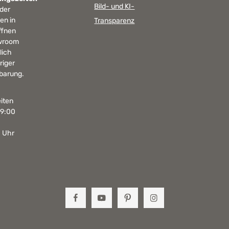
Bild- und KI-
 der
en in
Transparenz
ffnen
wroom
lich
riger
barung.
iten
19:00
0 Uhr