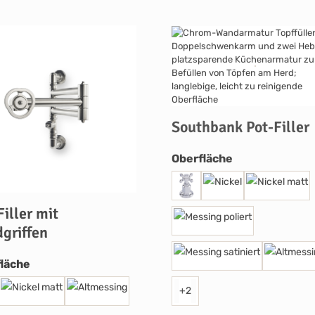
Southbank Pot-Filler
auswählen
Oberfläche
Filler mit
griffen
auswählen
läche
+
2