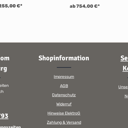
255,00 €*
ab 754,00 €*
oom
Shopinformation
Se
rg
K
Impressum
eiten
AGB
Unse
sch
Datenschutz
N
Widerruf
Hinweise ElektroG
793
Zahlung & Versand
ungszeiten