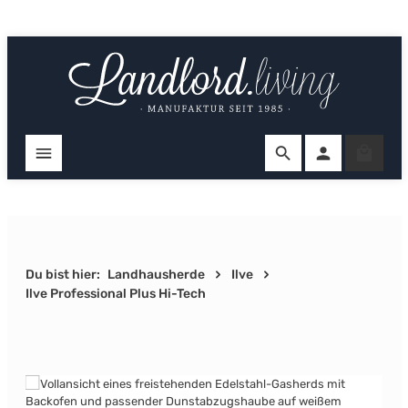
Zum Hauptinhalt springen
Ware
Du bist hier:
Landhausherde
Ilve
Ilve Professional Plus Hi-Tech
Bildergalerie überspringen