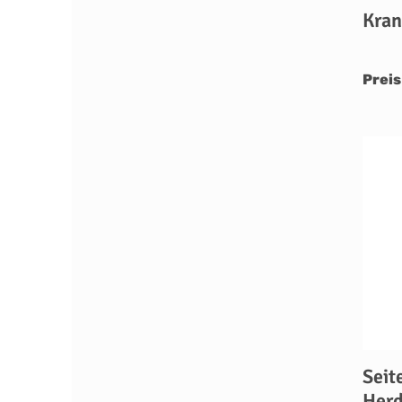
Kran
Preis
Seit
Herd