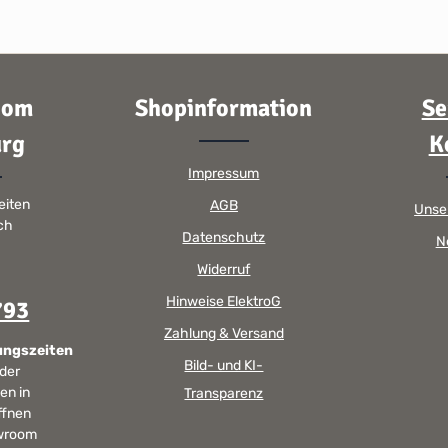
oom
Shopinformation
Se
rg
K
Impressum
eiten
AGB
Unse
sch
Datenschutz
N
Widerruf
Hinweise ElektroG
793
Zahlung & Versand
ungszeiten
Bild- und KI-
 der
en in
Transparenz
ffnen
wroom