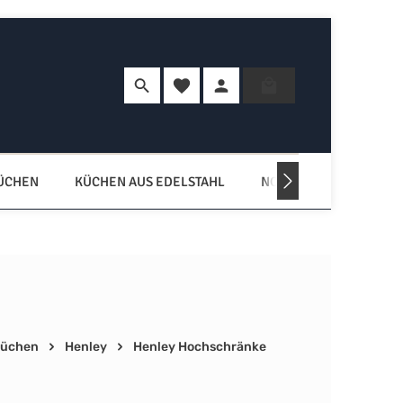
Du hast 0 Produkte auf dem Merkzette
Warenkorb enth
KÜCHEN
KÜCHEN AUS EDELSTAHL
NORDISCHE KÜCHEN
Küchen
Henley
Henley Hochschränke